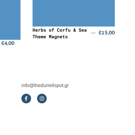
€
15,00
Herbs of Corfu & Sea
€
15,00
Theme Magnets
€
4,00
info@thedurrellspot.gr