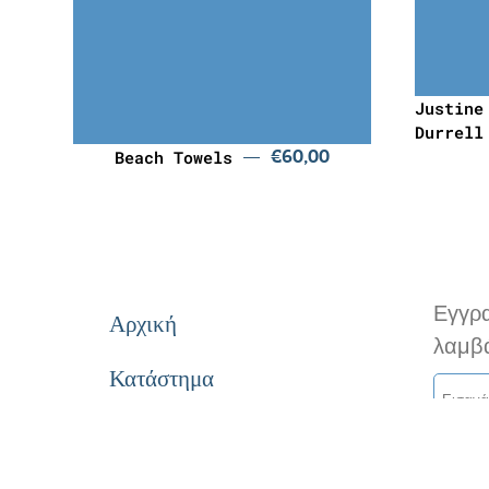
€
60,00
€
Justine
Durrell
Beach Towels
€
60,00
Εγγρα
Αρχική
λαμβά
Κατάστημα
Σχετικά με εμάς
Επιλέ