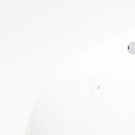
ΑΞΕΣΟΥΑΡ
Μπέι
€
15,00