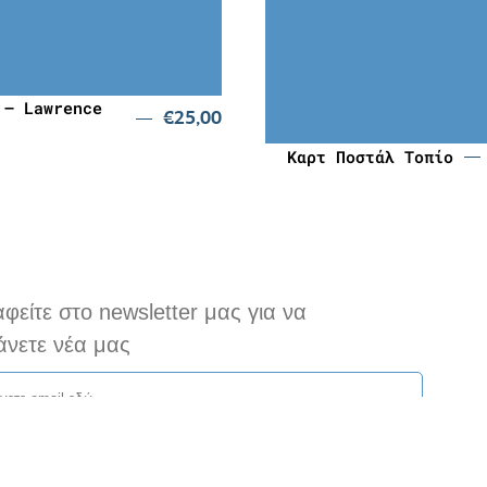
25,00
€
4,00
 – Lawrence
€
25,00
Καρτ Ποστάλ Τοπίο
φείτε στο newsletter μας για να
νετε νέα μας
γοντας αυτό το πεδίο, συμφωνείτε με την Πολιτική Απορρήτου μας