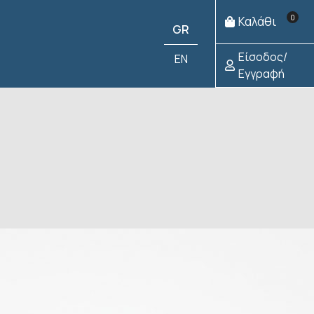
0
Καλάθι
GR
Είσοδος/
EN
Εγγραφή
Προσθήκη
€
15,00
στο
καλάθι