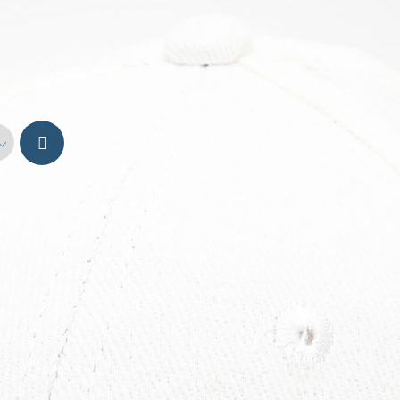
ζμπολ Καπέλο
Προσθήκη
στο
καλάθι